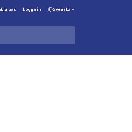
akta oss
Logga in
Svenska