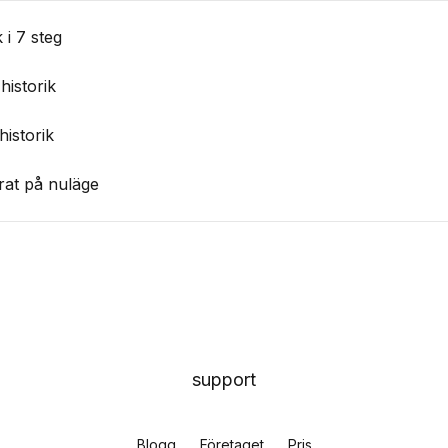
 i 7 steg
historik
istorik
rat på nuläge
support
Blogg
Företaget
Pris